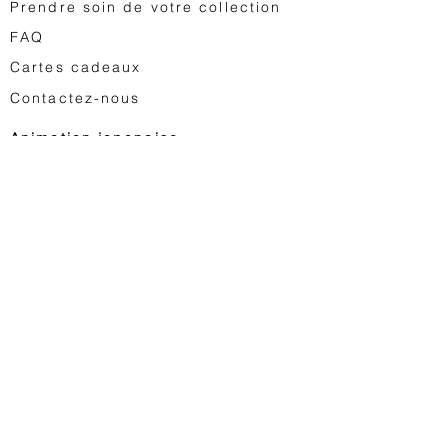
Prendre soin de
votre collection
FA
Q
Cartes cadeaux
Contactez-nous
Animation japonaise
Astro Boy
Dragon Ball
Saint Seiya
Space Adventure Cobra
Studio Ghibli
...
Jouets vintage
Egg Monsters
Saint Seiya Vintage
Star Wars Vintage