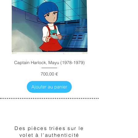
Captain Harlock, Mayu (1978-1979)
Prix
700,00 €
Ajouter au panier
1
Des pièces triées sur le
volet à l'authenticité