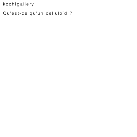
kochigallery
Qu'est-ce qu'un celluloïd ?
Prendre soin de
votre collection
FA
Q
Cartes cadeaux
Contactez-nous
Animation japonaise
Astro Boy
Dragon Ball
Saint Seiya
Space Adventure Cobra
Studio Ghibli
...
Jouets vintage