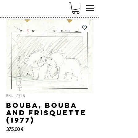
k
SKU : 2715
Bouba, Bouba
and Frisquette
(1977)
Prix
375,00 €