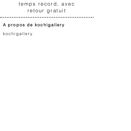
temps record, avec
retour gratuit
A propos de kochigallery
kochigallery
Qu'est-ce qu'un celluloïd ?
Prendre soin de
votre collection
FA
Q
Cartes cadeaux
Contactez-nous
Animation japonaise
Astro Boy
Dragon Ball
Saint Seiya
Space Adventure Cobra