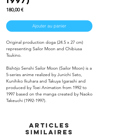
1997)
Prix
180,00 €
Ajouter au panier
Original production doga (24.5 x 27 cm)
representing Sailor Moon and Chibiusa
Tsukino.
Bishōjo Senshi Sailor Moon (Sailor Moon) is a
5-series anime realized by Junichi Sato,
Kunihiko Ikuhara and Takuya Igarashi and
produced by Toei Animation from 1992 to
1997 based on the manga created by Naoko
Takeuchi (1992-1997).
Articles
similaires