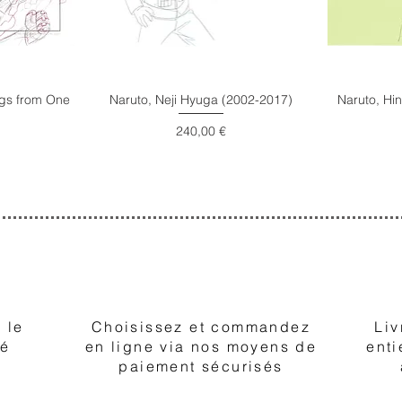
ings from One
Naruto, Neji Hyuga (2002-2017)
Naruto, Hi
Prix
240,00 €
2
 le
Choisissez et commandez
Liv
té
en ligne via nos moyens de
enti
paiement sécurisés