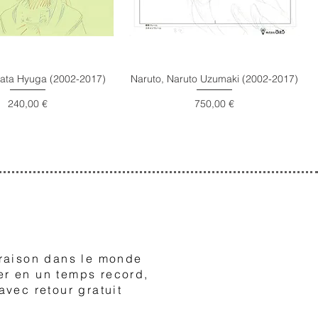
nata Hyuga (2002-2017)
Naruto, Naruto Uzumaki (2002-2017)
Prix
Prix
240,00 €
750,00 €
3
raison dans le monde
er en un temps record,
avec retour gratuit