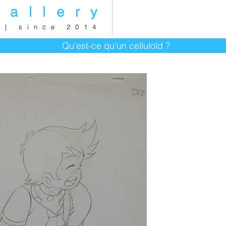
gallery
 | since 2014
Qu'est-ce qu'un celluloïd ?