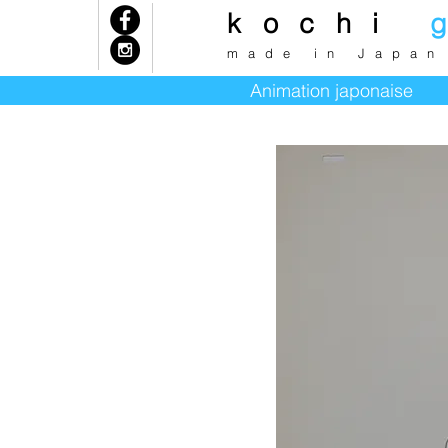
kochi
k
made in Japan
Animation japonaise