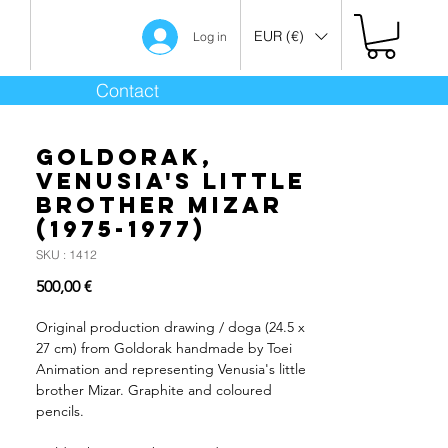
EUR (€)
Log in
Contact
Goldorak,
Venusia's little
brother Mizar
(1975-1977)
SKU : 1412
Prix
500,00 €
Original production drawing / doga (24.5 x
27 cm) from Goldorak handmade by Toei
Animation and representing Venusia's little
brother Mizar. Graphite and coloured
pencils.