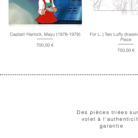
Captain Harlock, Mayu (1978-1979)
For L. | Two Luffy draw
Piece
Prix
700,00 €
Prix
750,00 €
1
Des pièces triées sur
volet à l'authentici
garantie